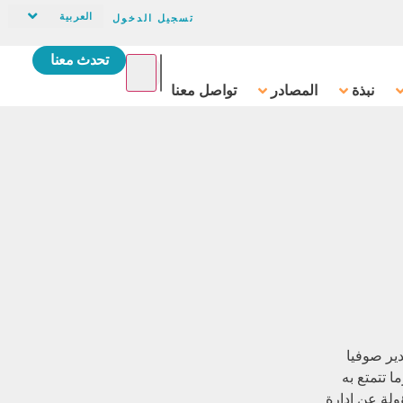
العربية
تسجيل الدخول
تحدث معنا
نبذة
المصادر
تواصل معنا
كة كارما المغرب حيث انضمت إلى كارما عام ٢٠١٣. تدير صوفيا
 انضمت إلى CARMA عام 2013. أكثرما تتمتع به
ولة عن إدارة