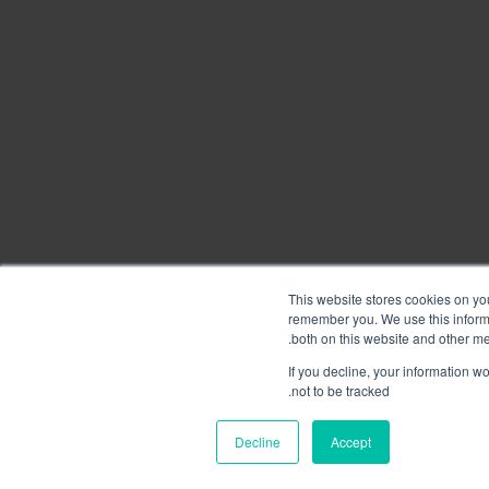
This website stores cookies on yo
remember you. We use this informa
.
both on this website and other m
If you decline, your information w
not to be tracked.
Decline
Accept