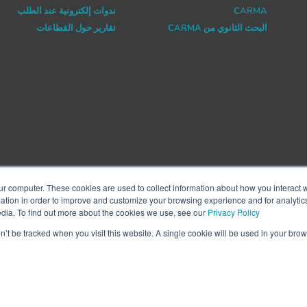
CARMA
ندوات إلكترونية عند الطلب
البحث الثانوي من CARMA
تقارير حول القطاعات
ur computer. These cookies are used to collect information about how you interact w
tion in order to improve and customize your browsing experience and for analytics
edia. To find out more about the cookies we use, see our
Privacy Policy
on’t be tracked when you visit this website. A single cookie will be used in your b
سياسة الخصوصية
|
الشروط والأحكام
حقوق النشر © 2021 CARMA International Inc. جميع الحقوق محفوظة |مطوّر الموقع:
WATERS