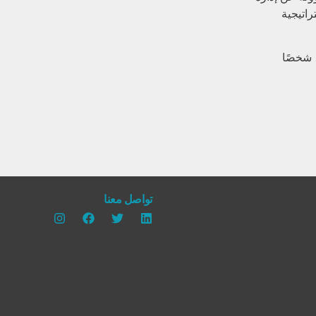
راتيجية
ما يدفع صوفيا للاستيقاظ صباحًا هو فريقها الرائع والذي يتكوّن من 19 شخصًا
تواصل معنا